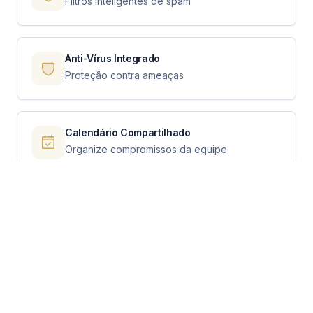
Filtros inteligentes de spam
Anti-Vírus Integrado
Proteção contra ameaças
Calendário Compartilhado
Organize compromissos da equipe
Contatos Sincronizados
Agenda unificada em todos os dispositivos
Apps Mobile
Configuramos no seu celular