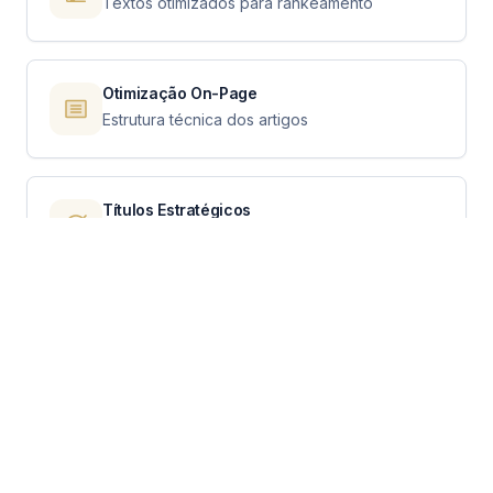
Textos otimizados para rankeamento
Otimização On-Page
Estrutura técnica dos artigos
Títulos Estratégicos
Headlines que atraem cliques
Meta Descriptions
Descrições que aumentam CTR
Links Internos
Conexão entre seus conteúdos